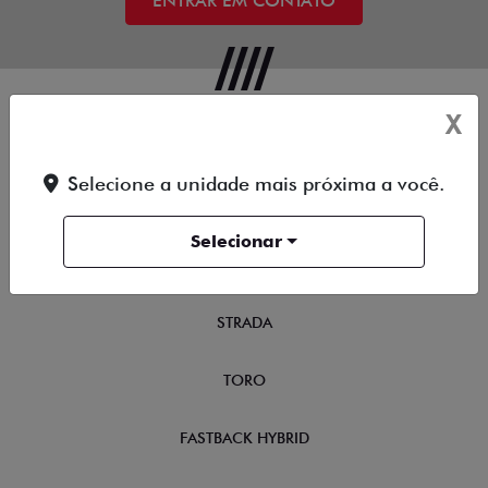
ENTRAR EM CONTATO
X
OFERTAS
Selecione a unidade mais próxima a você.
NOVOS
Selecionar
TITANO
STRADA
TORO
FASTBACK HYBRID